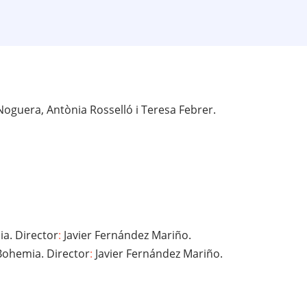
oguera, Antònia Rosselló i Teresa Febrer.
a. Director
:
Javier Fernández Mariño.
Bohemia. Director
:
Javier Fernández Mariño.