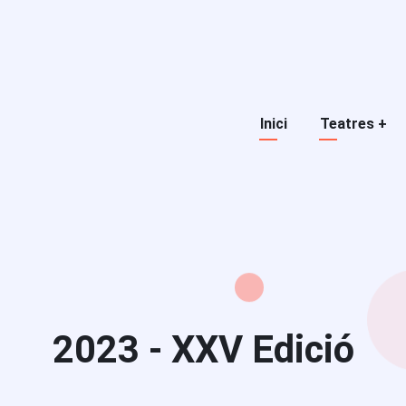
Navegació
Inici
Teatres
+
principal
2023 - XXV Edició