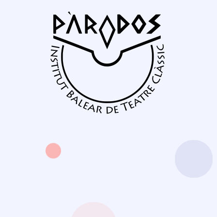
Vés
al
contingut