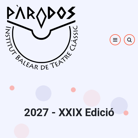
Vés
al
contingut
2027 - XXIX Edició